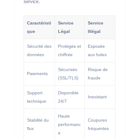
service.
Caractéristi
Service
Service
que
Légal
Illégal
Sécurité des
Protégée et
Exposée
données
chiffrée
aux fuites
Sécurisés
Risque de
Paiements
(SSL/TLS)
fraude
Support
Disponible
Inexistant
technique
24/7
Haute
Stabilité du
Coupures
performanc
flux
fréquentes
e