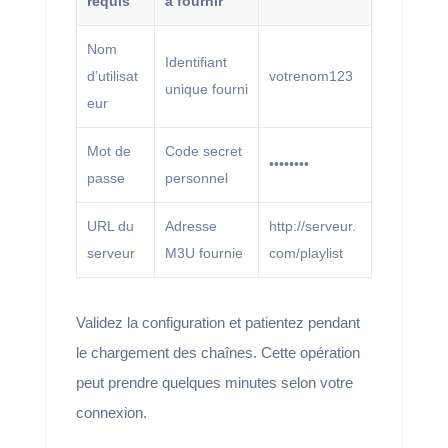
requis
à fournir
Nom
Identifiant
d’utilisat
votrenom123
unique fourni
eur
Mot de
Code secret
••••••••
passe
personnel
URL du
Adresse
http://serveur.
serveur
M3U fournie
com/playlist
Validez la configuration et patientez pendant
le chargement des chaînes. Cette opération
peut prendre quelques minutes selon votre
connexion.