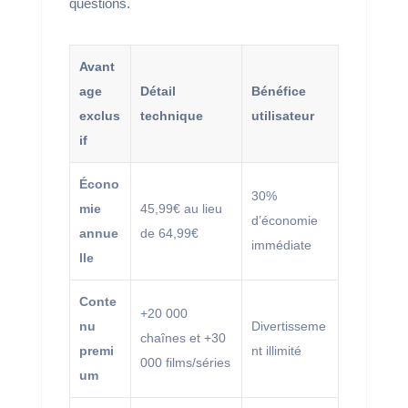
questions.
Avant
age
Détail
Bénéfice
exclus
technique
utilisateur
if
Écono
30%
mie
45,99€ au lieu
d’économie
annue
de 64,99€
immédiate
lle
Conte
+20 000
nu
Divertisseme
chaînes et +30
premi
nt illimité
000 films/séries
um