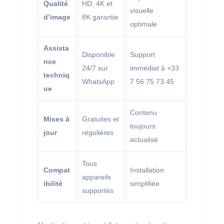
Qualité
HD, 4K et
visuelle
d’image
8K garantie
optimale
Assista
Disponible
Support
nce
24/7 sur
immédiat à +33
techniq
WhatsApp
7 56 75 73 45
ue
Contenu
Mises à
Gratuites et
toujours
jour
régulières
actualisé
Tous
Compat
Installation
appareils
ibilité
simplifiée
supportés