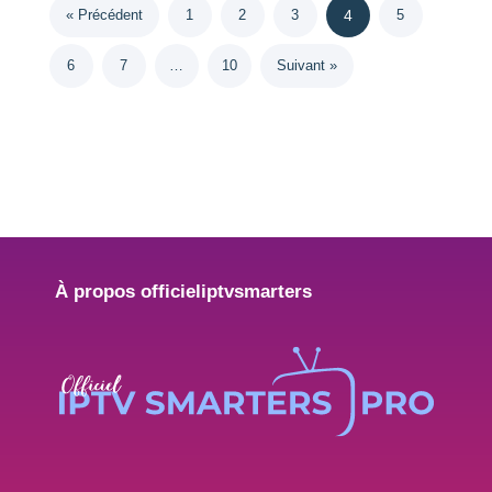
« Précédent
1
2
3
4
5
6
7
…
10
Suivant »
À propos officieliptvsmarters